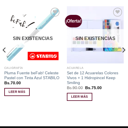
¡Oferta!
Añadir
Añadir
a la
a la
lista de
lista de
deseos
deseos
SIN EXISTENCIAS
SIN EXISTENCIAS
CALIGRAFÍA
ACUARELA
Pluma Fuente beFab! Celeste
Set de 12 Acuarelas Colores
Pastel con Tinta Azul STABILO
Vivos + 1 Hidropincel Keep
Smiling
Bs.
70.00
El
El
Bs.
90.00
Bs.
75.00
precio
precio
LEER MÁS
original
actual
LEER MÁS
era:
es:
Bs.90.00.
Bs.75.00.