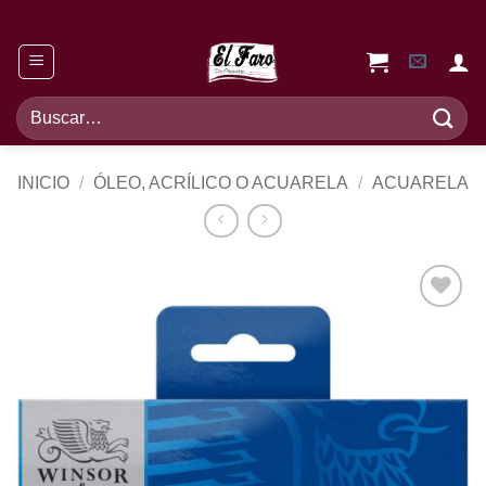
Saltar
al
contenido
Buscar
por:
INICIO
/
ÓLEO, ACRÍLICO O ACUARELA
/
ACUARELA
Añadir
a la
lista de
deseos