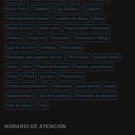
Brush Pens
Caballete
Caja Metálica
Caligrafía
Colección Bullet Journal
Cuaderno de dibujo
dibujo
Diseño Grafico
Doble punta
Faber-Castell Profesional
Fineliner
hidropincel
Ilustración
Ilustración y Dibujo
Lapices de color
Lettering
Marcadores
Materiales para papeles oscuros
Mont Marte
Mundo Pastel
Ohuhu
Oleo
Papel de Acuarela
Papeles para Artistas
Parker
Pincel
pinceles
Plumafuente
Portaminas profesional
Profesional
punta pincel
regalo
Regalo perfecto
Set de Acuarelas
Set portatil de acuarela
Sets de Dibujo
Tinta
HORARIO DE ATENCIÓN