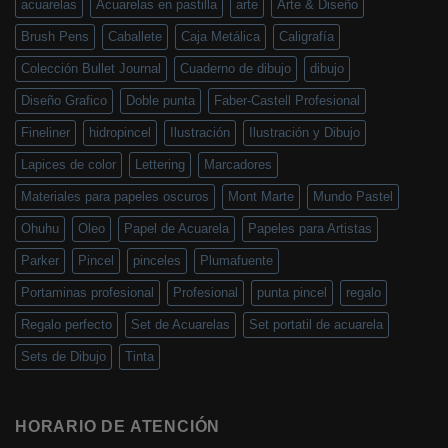
acuarelas
Acuarelas en pastilla
arte
Arte & Diseño
Brush Pens
Caballete
Caja Metálica
Caligrafía
Colección Bullet Journal
Cuaderno de dibujo
dibujo
Diseño Grafico
Doble punta
Faber-Castell Profesional
Fineliner
hidropincel
Ilustración
Ilustración y Dibujo
Lapices de color
Lettering
Marcadores
Materiales para papeles oscuros
Mont Marte
Mundo Pastel
Ohuhu
Oleo
Papel de Acuarela
Papeles para Artistas
Parker
Pincel
pinceles
Plumafuente
Portaminas profesional
Profesional
punta pincel
regalo
Regalo perfecto
Set de Acuarelas
Set portatil de acuarela
Sets de Dibujo
Tinta
HORARIO DE ATENCIÓN