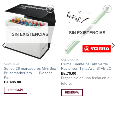
Añadir
Añadir
a la
a la
lista de
lista de
deseos
deseos
SIN EXISTENCIAS
SIN EXISTENCIAS
CALIGRAFÍA
Pluma Fuente beFab! Verde
ACUARELA
Set de 26 marcadores Mini Box
Pastel con Tinta Azul STABILO
Brushmarker pro + 1 Blender
Bs.
70.00
Karin
Disponible en una fecha en el
Bs.
485.00
futuro.
LEER MÁS
RESERVA