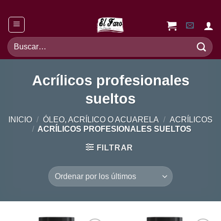
Saltar
al
contenido
Buscar
por:
Acrílicos profesionales
sueltos
INICIO
/
ÓLEO, ACRÍLICO O ACUARELA
/
ACRÍLICOS
/
ACRÍLICOS PROFESIONALES SUELTOS
FILTRAR