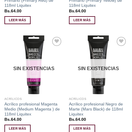
Primario (Primary Red) de
Primario (Primary Yellow) de
118ml Liquitex
118ml Liquitex
Bs.
64.00
Bs.
64.00
LEER MÁS
LEER MÁS
Añadir
Añadir
a la
a la
lista de
lista de
deseos
deseos
SIN EXISTENCIAS
SIN EXISTENCIAS
ACRÍLICOS
ACRÍLICOS
Acrílico profesional Magenta
Acrílico profesional Negro de
Medio (Medium Magenta ) de
Marte (Mars Black) de 118ml
118ml Liquitex
Liquitex
Bs.
64.00
Bs.
64.00
LEER MÁS
LEER MÁS