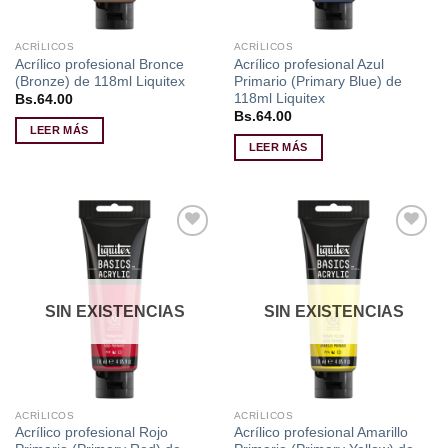
ACRÍLICOS
ACRÍLICOS
Acrílico profesional Bronce
Acrílico profesional Azul
(Bronze) de 118ml Liquitex
Primario (Primary Blue) de
118ml Liquitex
Bs.
64.00
Bs.
64.00
LEER MÁS
LEER MÁS
Añadir
Añadir
a la
a la
lista de
lista de
deseos
deseos
SIN EXISTENCIAS
SIN EXISTENCIAS
ACRÍLICOS
ACRÍLICOS
Acrílico profesional Rojo
Acrílico profesional Amarillo