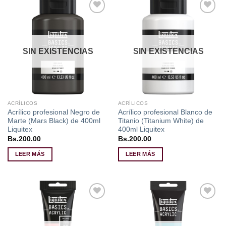
Añadir
Añadir
a la
a la
lista de
lista de
deseos
deseos
SIN EXISTENCIAS
SIN EXISTENCIAS
ACRÍLICOS
ACRÍLICOS
Acrílico profesional Negro de
Acrílico profesional Blanco de
Marte (Mars Black) de 400ml
Titanio (Titanium White) de
Liquitex
400ml Liquitex
Bs.
200.00
Bs.
200.00
LEER MÁS
LEER MÁS
Añadir
Añadir
a la
a la
lista de
lista de