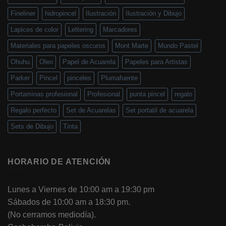
Fineliner
hidropincel
Ilustración
Ilustración y Dibujo
Lapices de color
Lettering
Marcadores
Materiales para papeles oscuros
Mont Marte
Mundo Pastel
Ohuhu
Oleo
Papel de Acuarela
Papeles para Artistas
Parker
Pincel
pinceles
Plumafuente
Portaminas profesional
Profesional
punta pincel
regalo
Regalo perfecto
Set de Acuarelas
Set portatil de acuarela
Sets de Dibujo
Tinta
HORARIO DE ATENCIÓN
Lunes a Viernes de 10:00 am a 19:30 pm
Sábados de 10:00 am a 18:30 pm.
(No cerramos mediodía).