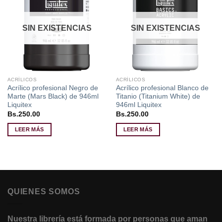
a la
a la
lista de
lista de
deseos
deseos
SIN EXISTENCIAS
SIN EXISTENCIAS
ACRÍLICOS
ACRÍLICOS
Acrílico profesional Negro de
Acrílico profesional Blanco de
Marte (Mars Black) de 946ml
Titanio (Titanium White) de
Liquitex
946ml Liquitex
Bs.
250.00
Bs.
250.00
LEER MÁS
LEER MÁS
QUIENES SOMOS
Nuestra librería está formada por personas que aman