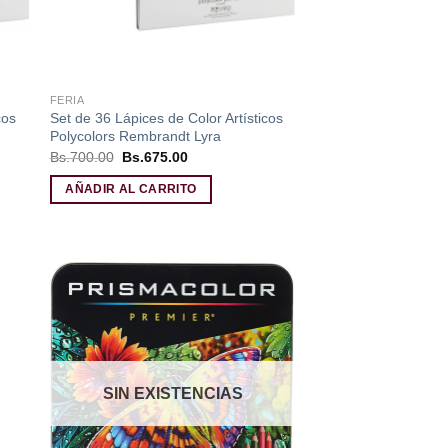
FERIA
cos
Set de 36 Lápices de Color Artísticos
Polycolors Rembrandt Lyra
El
El
Bs.
700.00
Bs.
675.00
precio
precio
original
actual
AÑADIR AL CARRITO
era:
es:
Bs.700.00.
Bs.675.00.
dir
Añadir
a
a la
 de
lista de
eos
deseos
SIN EXISTENCIAS