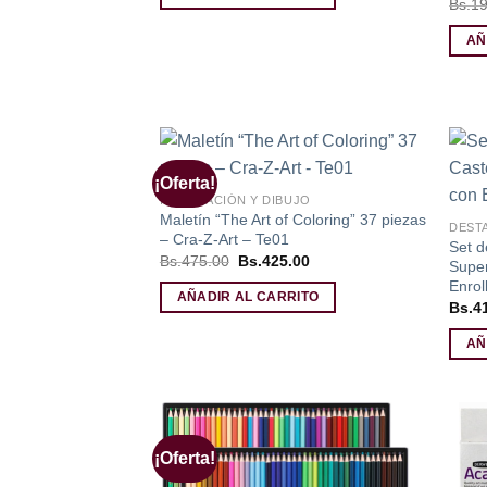
Bs.
19
AÑ
¡Oferta!
Añadir
ILUSTRACIÓN Y DIBUJO
a la
Maletín “The Art of Coloring” 37 piezas
lista de
DEST
deseos
– Cra-Z-Art – Te01
Set d
El
El
Bs.
475.00
Bs.
425.00
Super
precio
precio
Enrol
original
actual
AÑADIR AL CARRITO
era:
es:
Bs.
4
Bs.475.00.
Bs.425.00.
AÑ
¡Oferta!
Añadir
a la