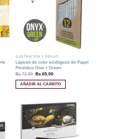
 de
lista de
eos
deseos
ILUSTRACIÓN Y DIBUJO
rte
Lápices de color ecológicos de Papel
Periódico Onix + Green
El
El
Bs.
72.00
Bs.
65.00
precio
precio
original
actual
AÑADIR AL CARRITO
era:
es:
Bs.72.00.
Bs.65.00.
dir
Añadir
a
a la
 de
lista de
eos
deseos