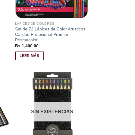
LÁPICES DE COLORES
Set de 72 Lápices de Color Artísticos
Calidad Profesional Premier
Prismacolor
Bs.
1,400.00
LEER MÁS
dir
Añadir
a
a la
 de
lista de
eos
deseos
SIN EXISTENCIAS