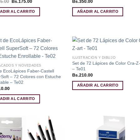
El
El
5.00
Bs.
175.00
Bs.
350.00
precio
precio
original
actual
ADIR AL CARRITO
AÑADIR AL CARRITO
era:
es:
Bs.195.00.
Bs.175.00.
Añadir
Aña
ILUSTRACIÓN Y DIBUJO
a la
a l
Set de 72 Lápices de Color Cra-Z-
lista de
lista
ACADOS Y NOVEDADES
deseos
des
– Te01
e EcoLápices Faber-Castell
Bs.
210.00
Soft – 72 Colores con Estuche
lable – Te02
AÑADIR AL CARRITO
10.00
ADIR AL CARRITO
Añadir
Aña
a la
a l