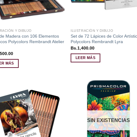
RACIÓN Y DIBUJO
ILUSTRACIÓN Y DIBUJO
 de Madera con 106 Elementos
Set de 72 Lápices de Color Artísti
ticos Polycolors Rembrandt Atelier
Polycolors Rembrandt Lyra
Bs.
1,400.00
,500.00
LEER MÁS
ER MÁS
Añadir
Aña
a la
a l
lista de
lista
deseos
des
SIN EXISTENCIAS