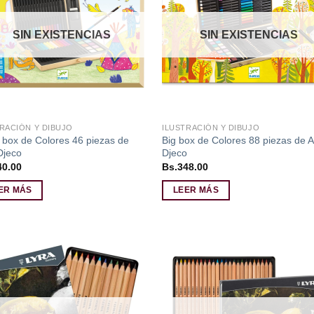
lista de
lista
deseos
des
SIN EXISTENCIAS
SIN EXISTENCIAS
RACIÓN Y DIBUJO
ILUSTRACIÓN Y DIBUJO
 box de Colores 46 piezas de
Big box de Colores 88 piezas de A
Djeco
Djeco
40.00
Bs.
348.00
ER MÁS
LEER MÁS
Añadir
Aña
a la
a l
lista de
lista
deseos
des