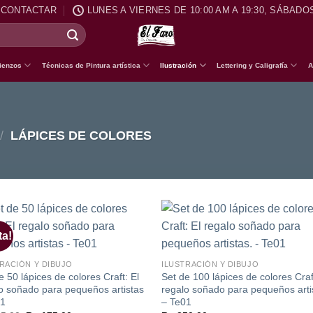
CONTACTAR
LUNES A VIERNES DE 10:00 AM A 19:30, SÁBADOS
ienzos
Técnicas de Pintura artística
Ilustración
Lettering y Caligrafía
A
/
LÁPICES DE COLORES
ta!
Añadir
Aña
a la
a l
lista de
lista
RACIÓN Y DIBUJO
ILUSTRACIÓN Y DIBUJO
deseos
des
e 50 lápices de colores Craft: El
Set de 100 lápices de colores Craf
o soñado para pequeños artistas
regalo soñado para pequeños arti
01
– Te01