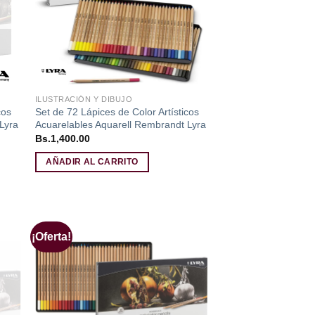
ILUSTRACIÓN Y DIBUJO
cos
Set de 72 Lápices de Color Artísticos
Lyra
Acuarelables Aquarell Rembrandt Lyra
Bs.
1,400.00
AÑADIR AL CARRITO
¡Oferta!
dir
Añadir
a
a la
 de
lista de
eos
deseos