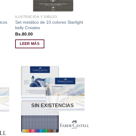
ILUSTRACIÓN Y DIBUJO
icos
Set metálico de 10 colores Starlight
kelly Creates
Bs.
80.00
LEER MÁS
dir
Añadir
a
a la
 de
lista de
eos
deseos
SIN EXISTENCIAS