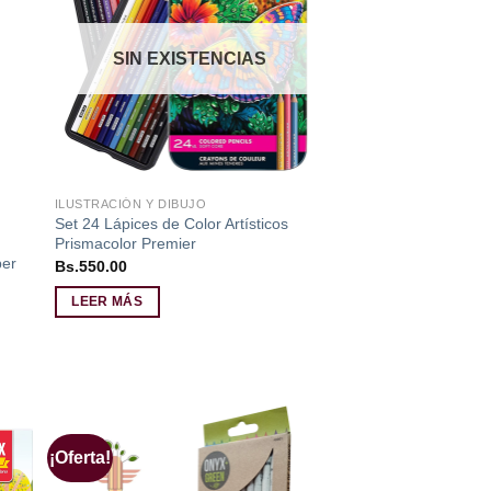
 de
lista de
eos
deseos
SIN EXISTENCIAS
ILUSTRACIÓN Y DIBUJO
Set 24 Lápices de Color Artísticos
Prismacolor Premier
ber
Bs.
550.00
LEER MÁS
¡Oferta!
dir
Añadir
a
a la