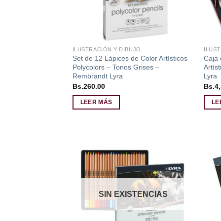
ILUSTRACIÓN Y DIBUJO
ILUST
Set de 12 Lápices de Color Artísticos
Caja
Polycolors – Tonos Grises –
Artís
Rembrandt Lyra
Lyra
Bs.
260.00
Bs.
4
LEER MÁS
LE
Añadir
a la
lista de
deseos
SIN EXISTENCIAS