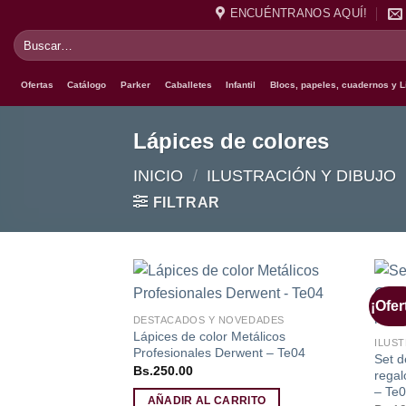
Saltar
ENCUÉNTRANOS AQUÍ!
al
Buscar
contenido
por:
Ofertas
Catálogo
Parker
Caballetes
Infantil
Blocs, papeles, cuadernos y L
Lápices de colores
INICIO
/
ILUSTRACIÓN Y DIBUJO
FILTRAR
¡Ofer
Añadir
DESTACADOS Y NOVEDADES
a la
Lápices de color Metálicos
lista de
ILUST
deseos
Profesionales Derwent – Te04
Set d
Bs.
250.00
regal
– Te
AÑADIR AL CARRITO