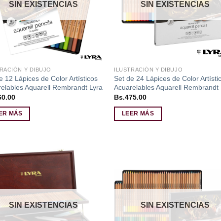
SIN EXISTENCIAS
SIN EXISTENCIAS
RACIÓN Y DIBUJO
ILUSTRACIÓN Y DIBUJO
e 12 Lápices de Color Artísticos
Set de 24 Lápices de Color Artísti
elables Aquarell Rembrandt Lyra
Acuarelables Aquarell Rembrandt 
60.00
Bs.
475.00
ER MÁS
LEER MÁS
Añadir
Aña
a la
a l
lista de
lista
deseos
des
SIN EXISTENCIAS
SIN EXISTENCIAS