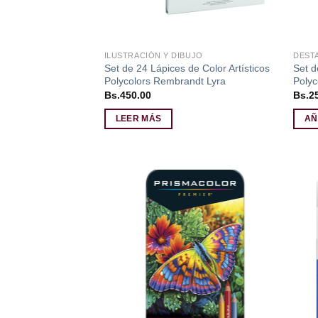
ILUSTRACIÓN Y DIBUJO
DEST
Set de 24 Lápices de Color Artísticos
Set d
Polycolors Rembrandt Lyra
Polyc
Bs.
450.00
Bs.
2
LEER MÁS
AÑ
Añadir
a la
lista de
deseos