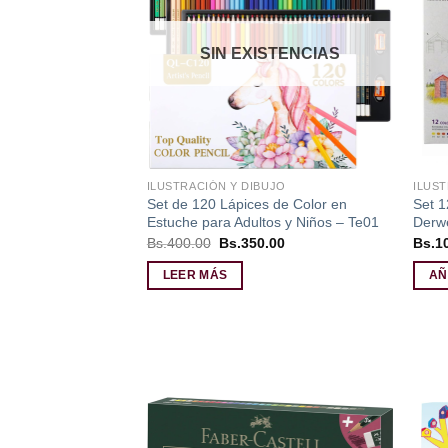
lista de
deseos
SIN EXISTENCIAS
ILUSTRACIÓN Y DIBUJO
ILUST
Set de 120 Lápices de Color en
Set 1
Estuche para Adultos y Niños – Te01
Derw
El
El
Bs.
400.00
Bs.
350.00
Bs.
1
precio
precio
original
actual
LEER MÁS
AÑ
era:
es:
Bs.400.00.
Bs.350.00.
Añadir
a la