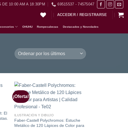
 DE 10:00 AM A 18:30PM
69515537 - 74575047
ACCEDER / REGISTRARSE
ccesorios
OHUHU
Rompecabezas
Destacados y Novedades
¡Oferta!
dir
Añadir
a
a la
 de
lista de
eos
deseos
t: El
ILUSTRACIÓN Y DIBUJO
stas.
Faber-Castell Polychromos: Estuche
Metálico de 120 Lápices de Color para