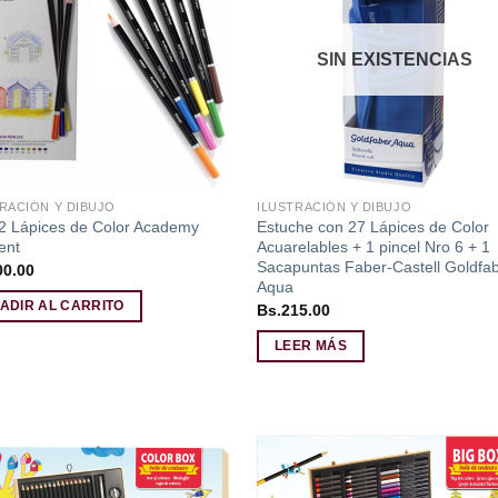
lista de
lista
deseos
des
SIN EXISTENCIAS
RACIÓN Y DIBUJO
ILUSTRACIÓN Y DIBUJO
2 Lápices de Color Academy
Estuche con 27 Lápices de Color
ent
Acuarelables + 1 pincel Nro 6 + 1
Sacapuntas Faber-Castell Goldfa
00.00
Aqua
ADIR AL CARRITO
Bs.
215.00
LEER MÁS
Añadir
Aña
a la
a l