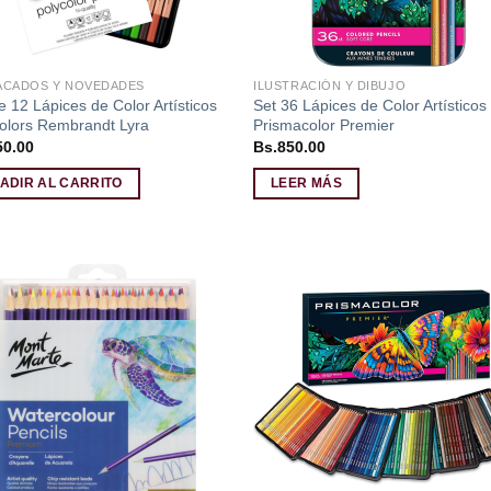
ACADOS Y NOVEDADES
ILUSTRACIÓN Y DIBUJO
e 12 Lápices de Color Artísticos
Set 36 Lápices de Color Artísticos
olors Rembrandt Lyra
Prismacolor Premier
50.00
Bs.
850.00
ADIR AL CARRITO
LEER MÁS
Añadir
Aña
a la
a l
lista de
lista
deseos
des