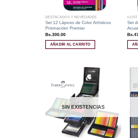
DESTACADOS Y NOVEDADES
ILUST
Set 12 Lápices de Color Artísticos
Set d
Prismacolor Premier
Acua
Bs.
300.00
Bs.
4
AÑADIR AL CARRITO
AÑ
Añadir
a la
lista de
deseos
SIN EXISTENCIAS