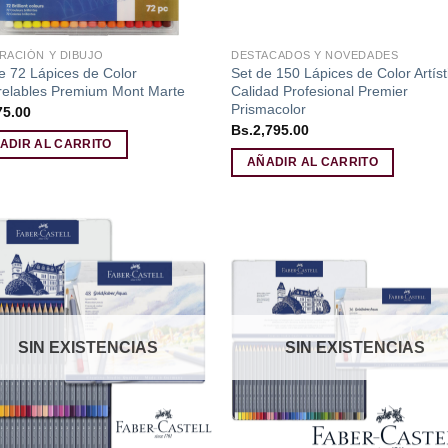
RACIÓN Y DIBUJO
DESTACADOS Y NOVEDADES
e 72 Lápices de Color
Set de 150 Lápices de Color Artíst
relables Premium Mont Marte
Calidad Profesional Premier
Prismacolor
75.00
Bs.
2,795.00
ADIR AL CARRITO
AÑADIR AL CARRITO
Añadir
Aña
a la
a l
lista de
lista
deseos
des
SIN EXISTENCIAS
SIN EXISTENCIAS