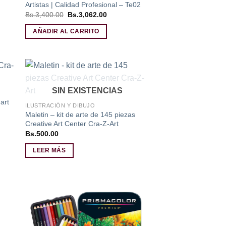
Artistas | Calidad Profesional – Te02
El
El
Bs.
3,400.00
Bs.
3,062.00
precio
precio
original
actual
AÑADIR AL CARRITO
era:
es:
Bs.3,400.00.
Bs.3,062.00.
dir
Añadir
SIN EXISTENCIAS
a
a la
art
 de
lista de
ILUSTRACIÓN Y DIBUJO
eos
deseos
Maletin – kit de arte de 145 piezas
Creative Art Center Cra-Z-Art
Bs.
500.00
LEER MÁS
dir
Añadir
a
a la