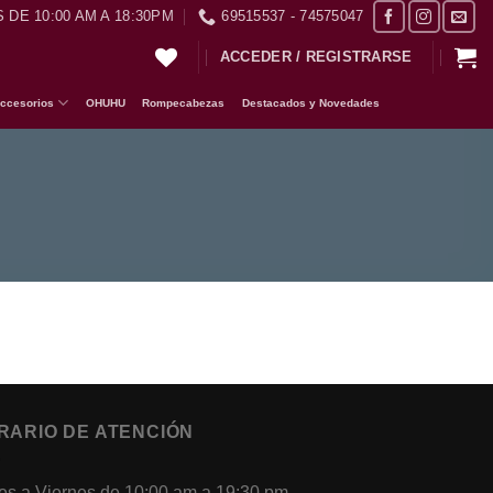
 DE 10:00 AM A 18:30PM
69515537 - 74575047
ACCEDER / REGISTRARSE
ccesorios
OHUHU
Rompecabezas
Destacados y Novedades
RARIO DE ATENCIÓN
es a Viernes de 10:00 am a 19:30 pm