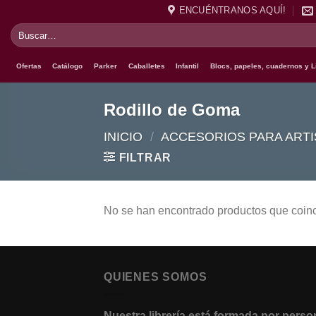
Saltar
ENCUÉNTRANOS AQUÍ!
al
Buscar
contenido
por:
Ofertas
Catálogo
Parker
Caballetes
Infantil
Blocs, papeles, cuadernos y L
Rodillo de Goma
INICIO
/
ACCESORIOS PARA ARTI
FILTRAR
No se han encontrado productos que coinc
QUIENES SOMOS
Nuestra librería está formada por pers