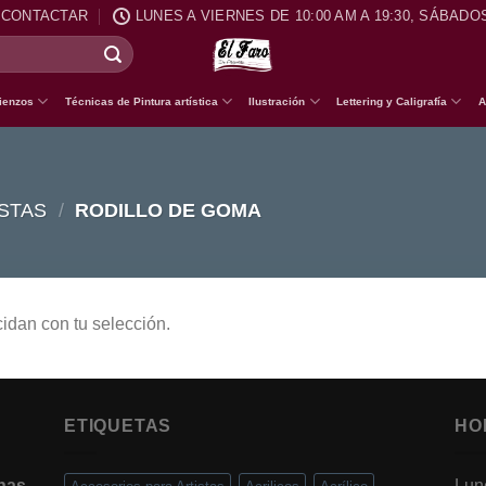
CONTACTAR
LUNES A VIERNES DE 10:00 AM A 19:30, SÁBADOS
ienzos
Técnicas de Pintura artística
Ilustración
Lettering y Caligrafía
A
STAS
/
RODILLO DE GOMA
idan con tu selección.
ETIQUETAS
HO
onas
Lun