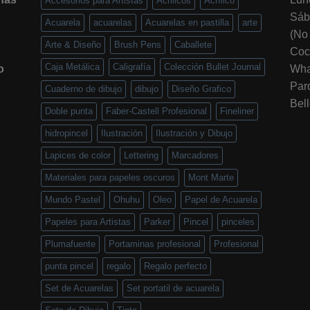
Accesorios para Artistas
Acrilicos
Acrílico
Sáb
Acuarela
acuarelas
Acuarelas en pastilla
arte
(No
Arte & Diseño
Brush Pens
Caballete
Coc
Caja Metálica
Caligrafía
Colección Bullet Journal
o
Wha
Par
Cuaderno de dibujo
dibujo
Diseño Grafico
Bel
Doble punta
Faber-Castell Profesional
Fineliner
hidropincel
Ilustración
Ilustración y Dibujo
Lapices de color
Lettering
Marcadores
Materiales para papeles oscuros
Mont Marte
Mundo Pastel
Ohuhu
Oleo
Papel de Acuarela
Papeles para Artistas
Parker
Pincel
pinceles
Plumafuente
Portaminas profesional
Profesional
punta pincel
regalo
Regalo perfecto
Set de Acuarelas
Set portatil de acuarela