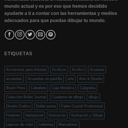
mundo actual y es por eso que hemos decidido
ayudarte a ti a contar con las herramientas y medios
adecuados para que puedas dibujar tu mundo.
ETIQUETAS
Accesorios para Artistas
Acrilicos
Acrílico
Acuarela
acuarelas
Acuarelas en pastilla
arte
Arte & Diseño
Brush Pens
Caballete
Caja Metálica
Caligrafía
Colección Bullet Journal
Cuaderno de dibujo
dibujo
Diseño Grafico
Doble punta
Faber-Castell Profesional
Fineliner
hidropincel
Ilustración
Ilustración y Dibujo
Lapices de color
Lettering
Marcadores