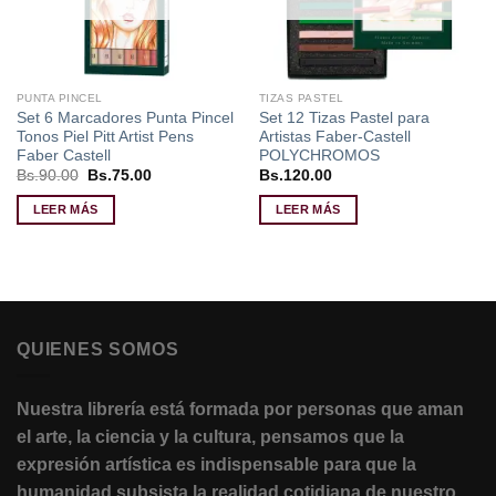
PUNTA PINCEL
TIZAS PASTEL
Set 6 Marcadores Punta Pincel
Set 12 Tizas Pastel para
Tonos Piel Pitt Artist Pens
Artistas Faber-Castell
Faber Castell
POLYCHROMOS
El
El
Bs.
90.00
Bs.
75.00
Bs.
120.00
precio
precio
original
actual
LEER MÁS
LEER MÁS
era:
es:
Bs.90.00.
Bs.75.00.
QUIENES SOMOS
Nuestra librería está formada por personas que aman
el arte, la ciencia y la cultura, pensamos que la
expresión artística es indispensable para que la
humanidad subsista la realidad cotidiana de nuestro