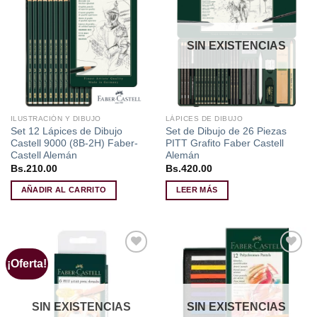
Añadir
Añadir
a la
a la
lista de
lista de
deseos
deseos
SIN EXISTENCIAS
ILUSTRACIÓN Y DIBUJO
LÁPICES DE DIBUJO
Set 12 Lápices de Dibujo
Set de Dibujo de 26 Piezas
Castell 9000 (8B-2H) Faber-
PITT Grafito Faber Castell
Castell Alemán
Alemán
Bs.
210.00
Bs.
420.00
AÑADIR AL CARRITO
LEER MÁS
¡Oferta!
Añadir
Añadir
a la
a la
lista de
lista de
deseos
deseos
SIN EXISTENCIAS
SIN EXISTENCIAS