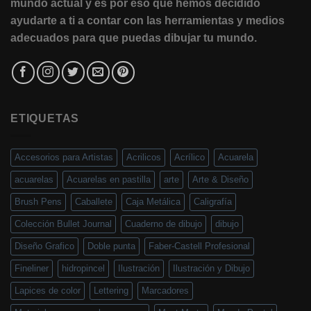
mundo actual y es por eso que hemos decidido
ayudarte a ti a contar con las herramientas y medios
adecuados para que puedas dibujar tu mundo.
ETIQUETAS
Accesorios para Artistas
Acrilicos
Acrílico
Acuarela
acuarelas
Acuarelas en pastilla
arte
Arte & Diseño
Brush Pens
Caballete
Caja Metálica
Caligrafía
Colección Bullet Journal
Cuaderno de dibujo
dibujo
Diseño Grafico
Doble punta
Faber-Castell Profesional
Fineliner
hidropincel
Ilustración
Ilustración y Dibujo
Lapices de color
Lettering
Marcadores