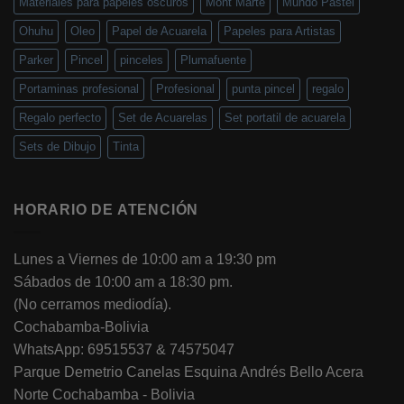
Materiales para papeles oscuros
Mont Marte
Mundo Pastel
Ohuhu
Oleo
Papel de Acuarela
Papeles para Artistas
Parker
Pincel
pinceles
Plumafuente
Portaminas profesional
Profesional
punta pincel
regalo
Regalo perfecto
Set de Acuarelas
Set portatil de acuarela
Sets de Dibujo
Tinta
HORARIO DE ATENCIÓN
Lunes a Viernes de 10:00 am a 19:30 pm
Sábados de 10:00 am a 18:30 pm.
(No cerramos mediodía).
Cochabamba-Bolivia
WhatsApp: 69515537 & 74575047
Parque Demetrio Canelas Esquina Andrés Bello Acera
Norte Cochabamba - Bolivia