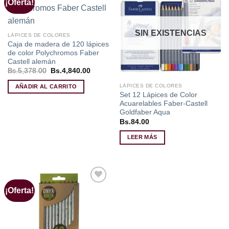
¡Oferta!
Añadir
Añadir
a la
a la
lista de
lista de
deseos
deseos
SIN EXISTENCIAS
LÁPICES DE COLORES
Caja de madera de 120 lápices
de color Polychromos Faber
Castell alemán
El
El
Bs.
5,378.00
Bs.
4,840.00
precio
precio
original
actual
LÁPICES DE COLORES
AÑADIR AL CARRITO
era:
es:
Set 12 Lápices de Color
Bs.5,378.00.
Bs.4,840.00.
Acuarelables Faber-Castell
Goldfaber Aqua
Bs.
84.00
LEER MÁS
¡Oferta!
Añadir
a la
lista de
deseos