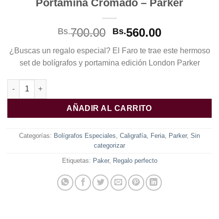
Portamina Cromado – Parker
El
El
700.00
560.00
Bs.
Bs.
precio
precio
¿Buscas un regalo especial? El Faro te trae este hermoso
original
actual
set de bolígrafos y portamina edición London Parker
era:
es:
Bs.700.00.
Bs.560.00.
Set para regalo Jotter London - Bolígrafo Tinta seca + Bolígra
AÑADIR AL CARRITO
Categorías:
Bolígrafos Especiales
,
Caligrafía
,
Feria
,
Parker
,
Sin
categorizar
Etiquetas:
Paker
,
Regalo perfecto