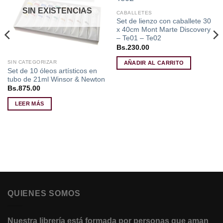
deseos
deseos
SIN EXISTENCIAS
CABALLETES
Set de lienzo con caballete 30
x 40cm Mont Marte Discovery
– Te01 – Te02
Bs.
230.00
SIN CATEGORIZAR
AÑADIR AL CARRITO
Set de 10 óleos artísticos en
tubo de 21ml Winsor & Newton
Bs.
875.00
LEER MÁS
QUIENES SOMOS
Nuestra librería está formada por personas que aman