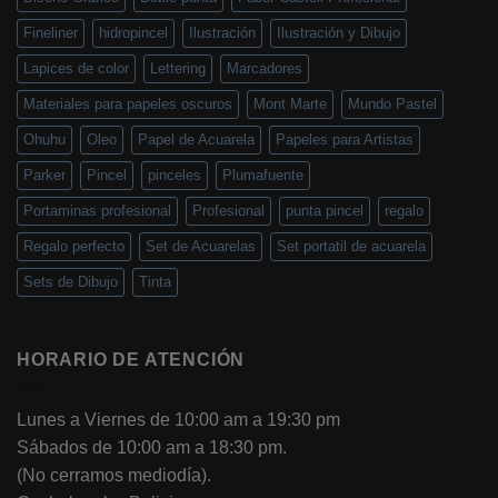
Fineliner
hidropincel
Ilustración
Ilustración y Dibujo
Lapices de color
Lettering
Marcadores
Materiales para papeles oscuros
Mont Marte
Mundo Pastel
Ohuhu
Oleo
Papel de Acuarela
Papeles para Artistas
Parker
Pincel
pinceles
Plumafuente
Portaminas profesional
Profesional
punta pincel
regalo
Regalo perfecto
Set de Acuarelas
Set portatil de acuarela
Sets de Dibujo
Tinta
HORARIO DE ATENCIÓN
Lunes a Viernes de 10:00 am a 19:30 pm
Sábados de 10:00 am a 18:30 pm.
(No cerramos mediodía).