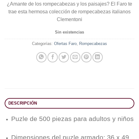
¿Amante de los rompecabezas y los paisajes? El Faro te
original
actual
trae esta hermosa colección de rompecabezas italianos
era:
es:
Clementoni
Bs.190.00.
Bs.130.00.
Sin existencias
Categorías:
Ofertas Faro
,
Rompecabezas
DESCRIPCIÓN
Puzle de 500 piezas para adultos y niños
Dimensiones del puzle armado: 36 x 49