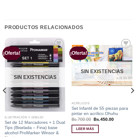
PRODUCTOS RELACIONADOS
¡Oferta!
¡Oferta!
Añadir
Añadir
a la
a la
lista de
lista de
deseos
deseos
SIN EXISTENCIAS
SIN EXISTENCIAS
ACRÍLICOS
Set Infantil de 55 piezas para
pintar en acrílico Ohuhu
ILUSTRACIÓN Y DIBUJO
El
El
Bs.
700.00
Bs.
450.00
Set de 12 Marcadores + 1 Dual
precio
precio
original
actual
Tips (Biselada – Fina) base
LEER MÁS
era:
es:
alcohol ProMarker Winsor &
Bs.700.00.
Bs.450.00.