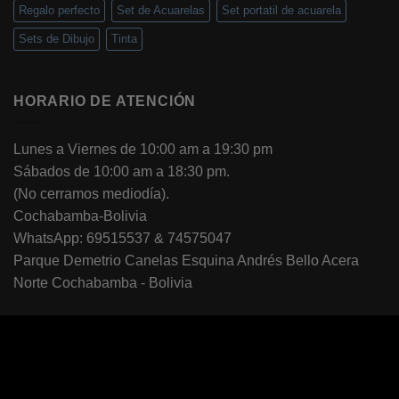
Regalo perfecto
Set de Acuarelas
Set portatil de acuarela
Sets de Dibujo
Tinta
HORARIO DE ATENCIÓN
Lunes a Viernes de 10:00 am a 19:30 pm
Sábados de 10:00 am a 18:30 pm.
(No cerramos mediodía).
Cochabamba-Bolivia
WhatsApp: 69515537 & 74575047
Parque Demetrio Canelas Esquina Andrés Bello Acera
Norte Cochabamba - Bolivia
Visa
PayPal
Stripe
MasterCard
Cash
On
ABOUT
OUR STORES
BLOG
CONTACT
FAQ
Delivery