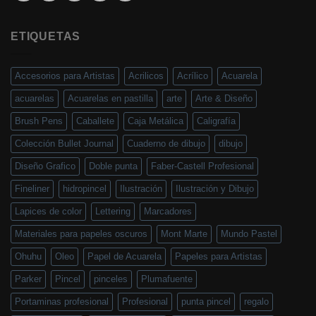
ETIQUETAS
Accesorios para Artistas
Acrilicos
Acrílico
Acuarela
acuarelas
Acuarelas en pastilla
arte
Arte & Diseño
Brush Pens
Caballete
Caja Metálica
Caligrafía
Colección Bullet Journal
Cuaderno de dibujo
dibujo
Diseño Grafico
Doble punta
Faber-Castell Profesional
Fineliner
hidropincel
Ilustración
Ilustración y Dibujo
Lapices de color
Lettering
Marcadores
Materiales para papeles oscuros
Mont Marte
Mundo Pastel
Ohuhu
Oleo
Papel de Acuarela
Papeles para Artistas
Parker
Pincel
pinceles
Plumafuente
Portaminas profesional
Profesional
punta pincel
regalo