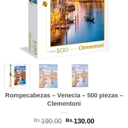
Rompecabezas – Venecia – 500 piezas –
Clementoni
El
El
190.00
130.00
Bs.
Bs.
precio
precio