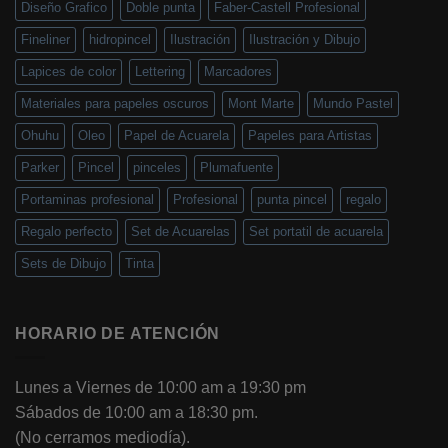
Diseño Grafico
Doble punta
Faber-Castell Profesional
Fineliner
hidropincel
Ilustración
Ilustración y Dibujo
Lapices de color
Lettering
Marcadores
Materiales para papeles oscuros
Mont Marte
Mundo Pastel
Ohuhu
Oleo
Papel de Acuarela
Papeles para Artistas
Parker
Pincel
pinceles
Plumafuente
Portaminas profesional
Profesional
punta pincel
regalo
Regalo perfecto
Set de Acuarelas
Set portatil de acuarela
Sets de Dibujo
Tinta
HORARIO DE ATENCIÓN
Lunes a Viernes de 10:00 am a 19:30 pm
Sábados de 10:00 am a 18:30 pm.
(No cerramos mediodía).