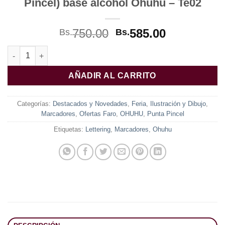
Pincel) base alcohol Ohuhu – Te02
El
El
750.00
585.00
Bs.
Bs.
precio
precio
Set de 36 Marcadores Dual Tips + 1 blender Tonos Piel (Punta 
original
actual
era:
es:
AÑADIR AL CARRITO
Bs.750.00.
Bs.585.00.
Categorías:
Destacados y Novedades
,
Feria
,
Ilustración y Dibujo
,
Marcadores
,
Ofertas Faro
,
OHUHU
,
Punta Pincel
Etiquetas:
Lettering
,
Marcadores
,
Ohuhu