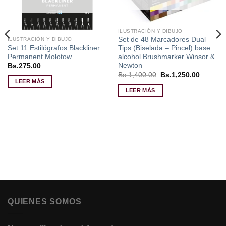
ILUSTRACIÓN Y DIBUJO
Set de 48 Marcadores Dual
ILUSTRACIÓN Y DIBUJO
Set 11 Estilógrafos Blackliner
Tips (Biselada – Pincel) base
Permanent Molotow
alcohol Brushmarker Winsor &
Newton
Bs.
275.00
El
El
Bs.
1,400.00
Bs.
1,250.00
precio
precio
LEER MÁS
original
actual
LEER MÁS
era:
es:
Bs.1,400.00.
Bs.1,25
QUIENES SOMOS