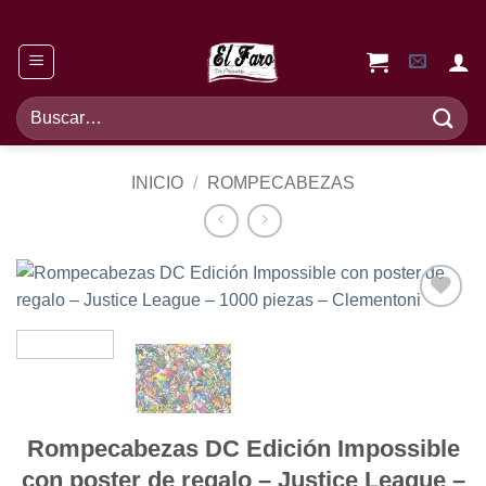
Saltar
al
contenido
Buscar
por:
INICIO
/
ROMPECABEZAS
Añadir
a la
lista de
deseos
Rompecabezas DC Edición Impossible
con poster de regalo – Justice League –