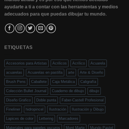
ayudarte a ti a contar con las herramientas y medios
adecuados para que puedas dibujar tu mundo.
ETIQUETAS
Accesorios para Artistas
Acrilicos
Acrílico
Acuarela
acuarelas
Acuarelas en pastilla
arte
Arte & Diseño
Brush Pens
Caballete
Caja Metálica
Caligrafía
Colección Bullet Journal
Cuaderno de dibujo
dibujo
Diseño Grafico
Doble punta
Faber-Castell Profesional
Fineliner
hidropincel
Ilustración
Ilustración y Dibujo
Lapices de color
Lettering
Marcadores
Materiales para papeles oscuros
Mont Marte
Mundo Pastel